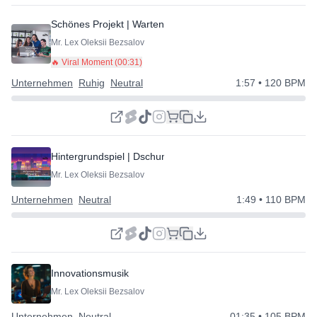
Schönes Projekt | Warten | Halten | Präsentation
Mr. Lex Oleksii Bezsalov
🔥 Viral Moment (
00:31
)
Unternehmen
Ruhig
Neutral
1:57
• 120 BPM
Hintergrundspiel | Dschungelsignal
Mr. Lex Oleksii Bezsalov
Unternehmen
Neutral
1:49
• 110 BPM
Innovationsmusik
Mr. Lex Oleksii Bezsalov
Unternehmen
Neutral
01:35
• 105 BPM