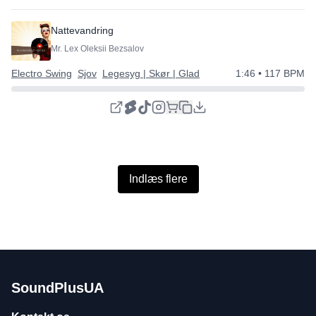
Nattevandring
Mr. Lex Oleksii Bezsalov
Electro Swing
Sjov
Legesyg | Skør | Glad
1:46
• 117 BPM
Indlæs flere
SoundPlusUA