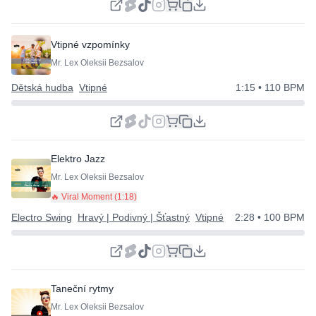
Vtipné vzpomínky
Mr. Lex Oleksii Bezsalov
Dětská hudba
Vtipné
1:15
• 110 BPM
Elektro Jazz
Mr. Lex Oleksii Bezsalov
🔥 Viral Moment (
1:18
)
Electro Swing
Hravý | Podivný | Šťastný
Vtipné
2:28
• 100 BPM
Taneční rytmy
Mr. Lex Oleksii Bezsalov