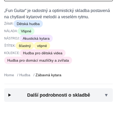
„Fun Guitar“ je radostný a optimistický skladba postavená
na chytlavé kytarové melodii a veselém rytmu.
Dětská hudba
ŽÁNR:
Vtipné
NÁLADA:
Akustická kytara
NÁSTROJ:
šťastný
vtipné
ŠTÍTEK:
Hudba pro dětská videa
KOLEKCE:
Hudba pro domácí mazlíčky a zvířata
Home
/
Hudba
/
Zábavná kytara
Další podrobnosti o skladbě
▼