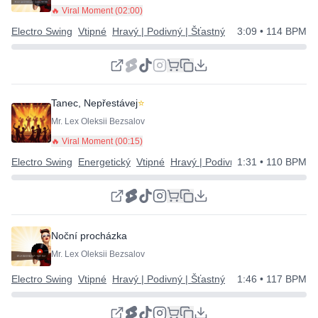
🔥 Viral Moment (
02:00
)
Electro Swing
Vtipné
Hravý | Podivný | Šťastný
3:09
• 114 BPM
Tanec, Nepřestávej
⭐
Mr. Lex Oleksii Bezsalov
🔥 Viral Moment (
00:15
)
Electro Swing
Energetický
Vtipné
Hravý | Podivný | Šťastný
1:31
• 110 BPM
Noční procházka
Mr. Lex Oleksii Bezsalov
Electro Swing
Vtipné
Hravý | Podivný | Šťastný
1:46
• 117 BPM